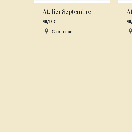
Atelier Septembre
A
49,17
€
49
Café Toqué