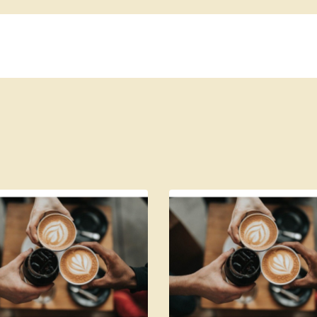
s Cafés
Alatéa
Nos Thés et Infusions
Nos Machines
Nos acc