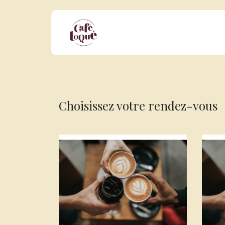
Se rendre au contenu
Nos Offres Professionnelles
No
Choisissez votre rendez-vous