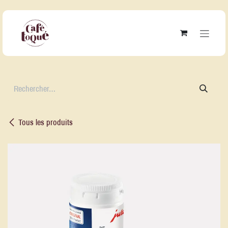
Se rendre au contenu
Tous les produits