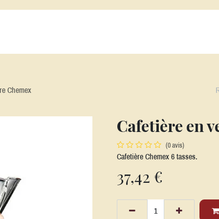
s Cafés
Alatéa
Nos Thés et Infusions
Nos Machines
Nos acc
rre Chemex
Cafetière en 
(0 avis)
Cafetière Chemex 6 tasses.
37,42
€