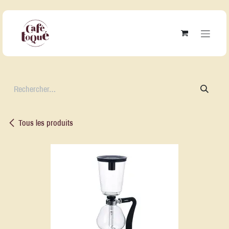
Se rendre au contenu
Tous les produits