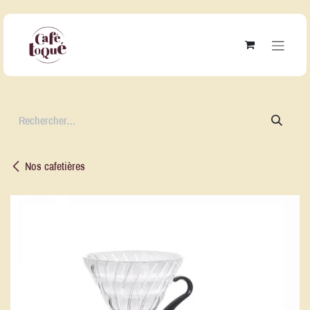
Se rendre au contenu
Nos cafetières