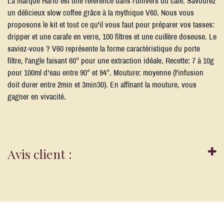
La marque Hario est une référence dans l'univers du café. Savourez
un délicieux slow coffee grâce à la mythique V60. Nous vous
proposons le kit et tout ce qu'il vous faut pour préparer vos tasses:
dripper et une carafe en verre, 100 filtres et une cuillère doseuse. Le
saviez-vous ? V60 représente la forme caractéristique du porte
filtre, l'angle faisant 60° pour une extraction idéale. Recette: 7 à 10g
pour 100ml d'eau entre 90° et 94°. Mouture: moyenne (l'infusion
doit durer entre 2min et 3min30). En affinant la mouture, vous
gagner en vivacité.
Avis client :