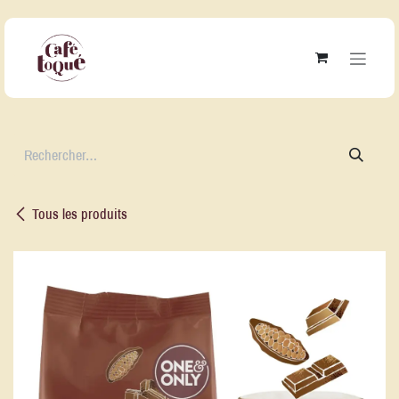
Se rendre au contenu
Tous les produits