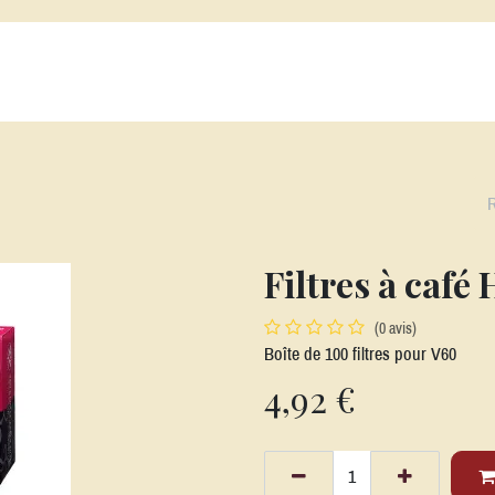
s Cafés
Alatéa
Nos Thés et Infusions
Nos Machines
Nos acc
Filtres à café
(0 avis)
Boîte de 100 filtres pour V60
4,92
€