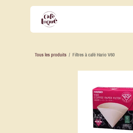
Se rendre au contenu
Nos Offres Professionnelles
No
Tous les produits
Filtres à café Hario V60