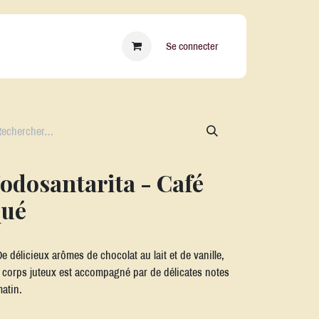
essoires
Qui sommes nous ?
Blog
Se connecter
odosantarita - Café
qué
 délicieux arômes de chocolat au lait et de vanille,
 corps juteux est accompagné par de délicates notes
matin.