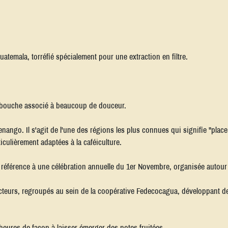
temala, torréfié spécialement pour une extraction en filtre.
.
 en bouche associé à beaucoup de douceur.
enango. Il s'agit de l'une des régions les plus connues qui signifie "pla
culièrement adaptées à la caféiculture.
it référence à une célébration annuelle du 1er Novembre, organisée autou
ducteurs, regroupés au sein de la coopérative Fedecocagua, développant 
 heures de façon à laisser émerger des notes fruitées.