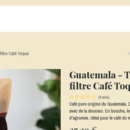
s Cafés
Alatéa
Nos Thés et Infusions
Nos Machines
Nos acc
filtre Café Toqué
Guatemala - T
filtre Café To
(0 avis)
Café pure origine du Guatemala. De
avec de la douceur. En bouche, le
d'agrumes. Idéal pour le café du 
27,39
€