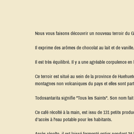
Nous vous faisons découvrir un nouveau terroir du Gua
Il exprime des arômes de chocolat au lait et de vanille
Il est très équilibré. Il y a une agréable corpulence
Ce terroir est situé au sein de la province de Huehuet
montagnes non volcaniques du pays et elles sont parti
Todosantarita signifie "Tous les Saints". Son nom fa
Ce café récolté à la main, est issu de 131 petits pro
d'accès à l'eau potable pour les habitants.
Après récolte, il est laissé fermenté entier pendant 24