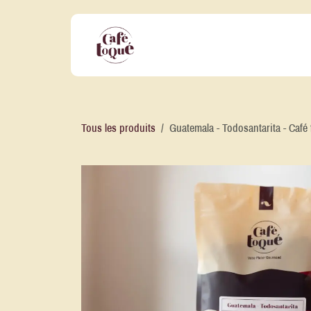
Se rendre au contenu
Nos Offres Professionnelles
No
Tous les produits
Guatemala - Todosantarita - Café 