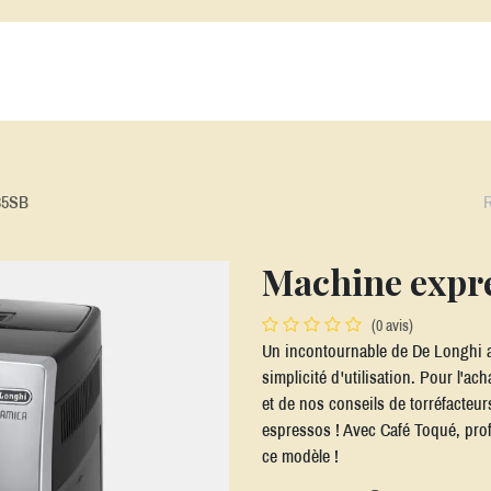
s Cafés
Alatéa
Nos Thés et Infusions
Nos Machines
Nos acc
35SB
Machine expr
(0 avis)
Un incontournable de De Longhi 
simplicité d'utilisation. Pour l'ac
et de nos conseils de torréfacteur
espressos ! Avec Café Toqué, prof
ce modèle !