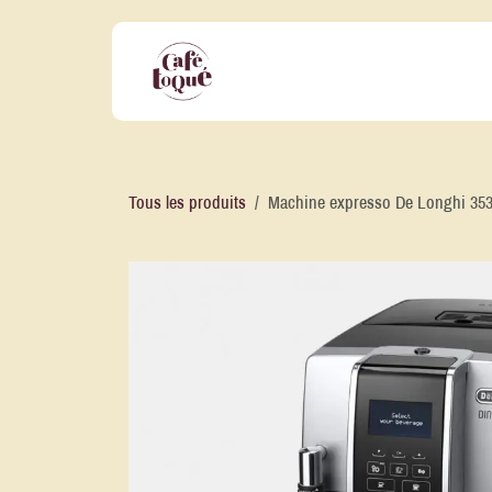
Se rendre au contenu
Nos Offres Professionnelles
No
Tous les produits
Machine expresso De Longhi 35