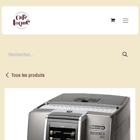
Se rendre au contenu
Tous les produits