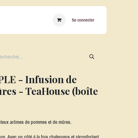
essoires
Qui sommes nous ?
Blog
Se connecter
LE - Infusion de
es - TeaHouse (boîte
 juteux arômes de pommes et de mûres.
on. Avec un côté à la fois chaleureux et réconfortant.