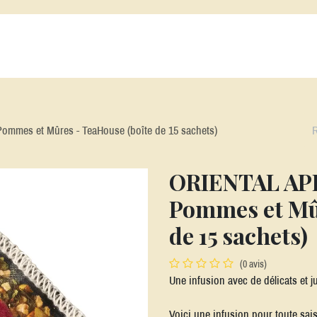
s Cafés
Alatéa
Nos Thés et Infusions
Nos Machines
Nos acc
ommes et Mûres - TeaHouse (boîte de 15 sachets)
ORIENTAL APP
Pommes et Mûr
de 15 sachets)
(0 avis)
Une infusion avec de délicats et
Voici une infusion pour toute sais