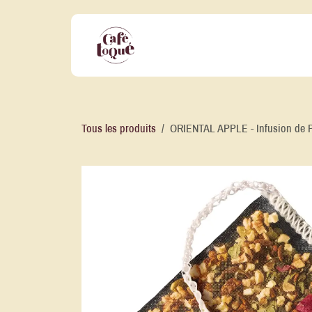
Se rendre au contenu
Nos Offres Professionnelles
No
Tous les produits
ORIENTAL APPLE - Infusion de P