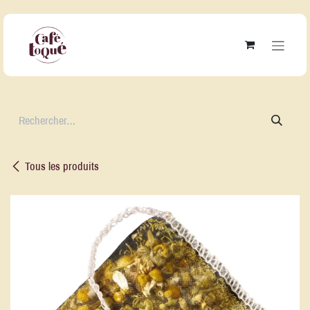
Se rendre au contenu
Tous les produits