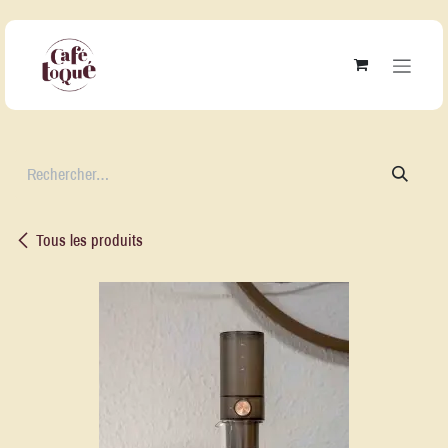
Se rendre au contenu
Tous les produits