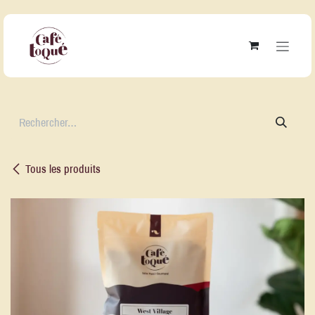
Se rendre au contenu
Tous les produits