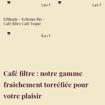
7,49
€
7,49
€
Ethiopie - Echemo Bio -
Café filtre Café Toqué
8,91
€
Café filtre : notre gamme
fraîchement torréfiée pour
votre plaisir