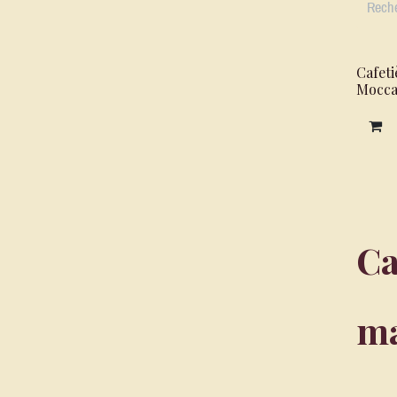
Cafeti
Mocca
Ca
ma