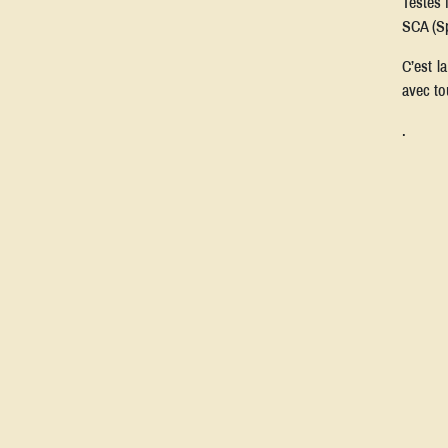
Testés 
SCA (Sp
C’est l
avec to
.