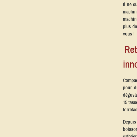
Il ne s
machi
machine
plus de
vous !
Ret
inn
Compact
pour d
dégusta
15 tass
torréfa
Depuis 
boisso
cafetiè