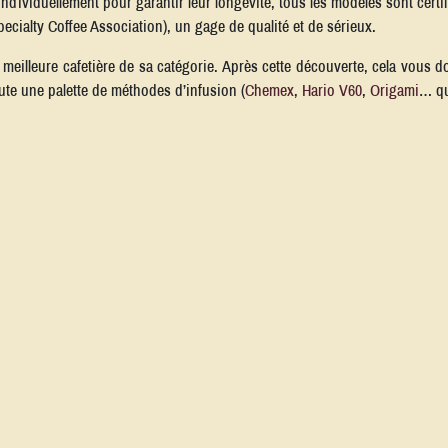
individuellement pour garantir leur longévité, tous les modèles sont cert
ecialty Coffee Association), un gage de qualité et de sérieux.
a meilleure cafetière de sa catégorie. Après cette découverte, cela vous 
ute une palette de méthodes d’infusion (
Chemex
,
Hario V60
,
Origami
… qu