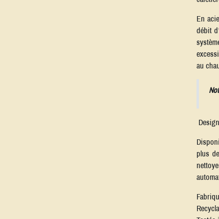
En acie
débit d
système
excessi
au chau
Not
Design,
Disponi
plus de
nettoye
automat
Fabriq
Recycla