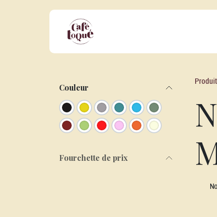
Se rendre au contenu
Nos Offres Professionnelles
No
Produi
Couleur
N
M
Fourchette de prix
No