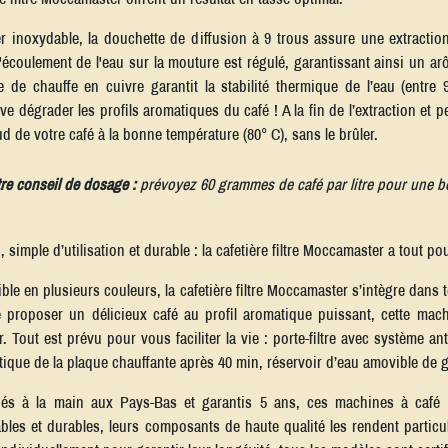
r inoxydable, la douchette de diffusion à 9 trous assure une extracti
'écoulement de l'eau sur la mouture est régulé, garantissant ainsi un ar
 de chauffe en cuivre garantit la stabilité thermique de l’eau (entre
ve dégrader les profils aromatiques du café ! A la fin de l’extraction et
d de votre café à la bonne température (80° C), sans le brûler.
re conseil de dosage :
prévoyez 60 grammes de café par litre pour une b
 simple d’utilisation et durable : la cafetière filtre Moccamaster a tout po
ble en plusieurs couleurs, la cafetière filtre Moccamaster s’intègre dans t
 proposer un délicieux café au profil aromatique puissant, cette machin
r. Tout est prévu pour vous faciliter la vie : porte-filtre avec système an
ique de la plaque chauffante après 40 min, réservoir d’eau amovible de g
ués à la main aux Pays-Bas et garantis 5 ans, ces machines à café 
bles et durables, leurs composants de haute qualité les rendent particul