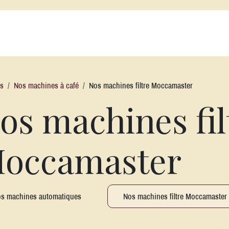
s Cafés
Alatéa
Nos Thés et Infusions
Nos Machines
Nos acc
ts
Nos machines à café
Nos machines filtre Moccamaster
os machines fil
occamaster
s machines automatiques
Nos machines filtre Moccamaster