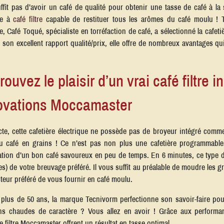
uffit pas d’avoir un café de qualité pour obtenir une tasse de café à la
ne à
café filtre
capable de restituer tous les arômes du café moulu ! T
, Café Toqué, spécialiste en torréfaction de café, a sélectionné la cafeti
 son excellent rapport qualité/prix, elle offre de nombreux avantages qu
rouvez le plaisir d’un vrai café filtre
ovations Moccamaster
e, cette cafetière électrique ne possède pas de broyeur intégré comme 
u café en grains ! Ce n’est pas non plus une cafetière programmable.
tion d’un bon café savoureux en peu de temps. En 6 minutes, ce type de
es) de votre breuvage préféré. Il vous suffit au préalable de moudre les 
cteur préféré de vous fournir en café moulu.
plus de 50 ans, la marque Tecnivorm perfectionne son savoir-faire pour 
ns chaudes de caractère ? Vous allez en avoir ! Grâce aux performanc
re filtre Moccamaster offrent un résultat en tasse optimal.